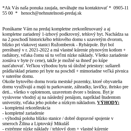
*Ak Vás naša ponuka zaujala, neváhajte ma kontaktovať * 0905-11
55 00 * henoch@nehnutelnosti-predaj.sk
Ponúkame Vám na predaj kompletne zrekonštruovaný a aj
kompletne zariadený 1-izbový podkrovný, tehlový byt. Nachádza sa
na 2.poschodí historického tehlového domu s uzavretým dvorom,
blízko pri vlakovej stanici Ružomberok - Rybárpole. Byt bol
prerábaný v r. 2021-2022 a má vlastné kúrenie plynovým kotlom +
radiátory, vďaka čomu sú tu veľmi nízke náklady. Všetko zariadenie
zostáva v byte (v cene), takže je možné sa ihneď po kúpe
nasťahovať. Veľkou výhodou bytu sú úložné priestory: sušiareň
prádla/sklad priamo pri byte na poschdí + mimoriadne veľká pivnica
v suteréne domu.
Okolie bytového domu tvoria mestské pozemky, ktoré obyvatelia
domu využívajú a majú tu parkovanie, záhradky, lavičky, ihrisko pre
deti... všetko v oplotenom, uzavretom dvore s bránou. Byt je
vyslovene vhodný aj na následný penájom, napríklad študentom
univerzity, vďaka jeho polohe a nízkym nákladom.
VÝHODY:
- kompletná rekonštrukcia
- kompletné zariadenie
- výhodná poloha blízko stanice / dobré dopravné spojenie v
smeroch Žilina a Liptovský Mikuláš
- extrémne nízke náklady / tehlový dom + vlastné kúrenie