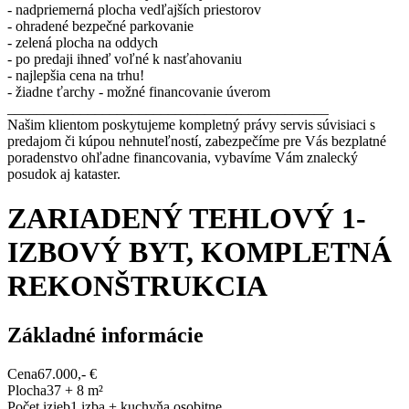
- nadpriemerná plocha vedľajších priestorov
- ohradené bezpečné parkovanie
- zelená plocha na oddych
- po predaji ihneď voľné k nasťahovaniu
- najlepšia cena na trhu!
- žiadne ťarchy - možné financovanie úverom
____________________________________________
Našim klientom poskytujeme kompletný právy servis súvisiaci s
predajom či kúpou nehnuteľností, zabezpečíme pre Vás bezplatné
poradenstvo ohľadne financovania, vybavíme Vám znalecký
posudok aj kataster.
ZARIADENÝ TEHLOVÝ 1-
IZBOVÝ BYT, KOMPLETNÁ
REKONŠTRUKCIA
Základné informácie
Cena
67.000,- €
Plocha
37 + 8 m²
Počet izieb
1 izba + kuchyňa osobitne