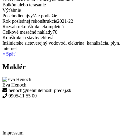
Balkón alebo terasa
nie
Výťah
nie
Poschodie
najvyššie podlažie
Rok poslednej rekonštrukcie
2021-22
Rozsah rekonštrukcie
kompletná
Celkové mesačné náklady
70
Konštrukcia stavby
tehlová
Inžinierske siete
verejný vodovod, elektrina, kanalizácia, plyn,
internet
« Späť
Maklér
Eva Henoch
henoch@nehnutelnosti-predaj.sk
0905-11 55 00
Impressum: